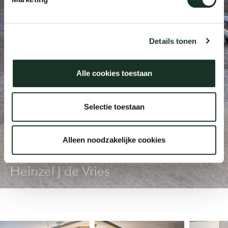
Uns
Details tonen
Alle cookies toestaan
Selectie toestaan
Alleen noodzakelijke cookies
Der Museumsverein
Heinzel | de Vries