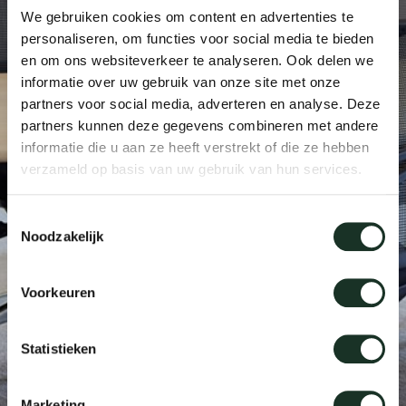
We gebruiken cookies om content en advertenties te
Tis
personaliseren, om functies voor social media te bieden
dick s
en om ons websiteverkeer te analyseren. Ook delen we
informatie over uw gebruik van onze site met onze
partners voor social media, adverteren en analyse. Deze
ineke 
partners kunnen deze gegevens combineren met andere
informatie die u aan ze heeft verstrekt of die ze hebben
karel 
verzameld op basis van uw gebruik van hun services.
miriam
Toestemmingsselectie
Noodzakelijk
burkh
Voorkeuren
arnol
Statistieken
pierre
Marketing