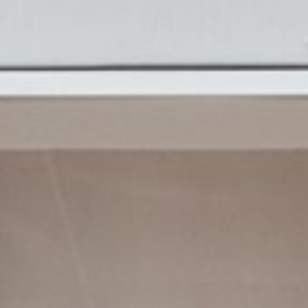
pierre mazairac
Unsere Designer