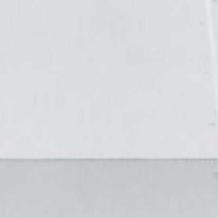
willem van ast
Tische
dick spierenburg
ineke hans
karel boonzaaijer
miriam van der lubbe
burkhard vogtherr
arnold merckx