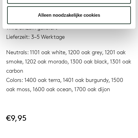
Richtung der Holzmaserung arbeiten und zuerst
Alleen noodzakelijke cookies
immer an einer unauffälligen Stelle testen.
Uns
Wird einzeln geliefert
Lieferzeit: 3–5 Werktage
Neutrals: 1101 oak white, 1200 oak grey, 1201 oak
smoke, 1202 oak morado, 1300 oak black, 1301 oak
carbon
Colors: 1400 oak terra, 1401 oak burgundy, 1500
oak moss, 1600 oak ocean, 1700 oak dijon
€9,95