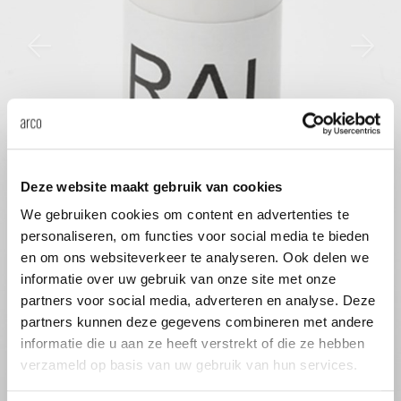
änke
rriere
auszie
vision
sessel
cm13/
gudmu
Nac
milien
ontakt
stehti
stapel
cm15
uli bu
Ne
ebshop
essti
cm21
raw e
Über Arco
Stü
rechte
cm22
jorre 
Deze website maakt gebruik van cookies
Kollektion
We gebruiken cookies om content en advertenties te
ovale 
jonat
personaliseren, om functies voor social media te bieden
Ka
en om ons websiteverkeer te analyseren. Ook delen we
informatie over uw gebruik van onze site met onze
runde 
ivan k
partners voor social media, adverteren en analyse. Deze
partners kunnen deze gegevens combineren met andere
local
jonas
informatie die u aan ze heeft verstrekt of die ze hebben
verzameld op basis van uw gebruik van hun services.
willem