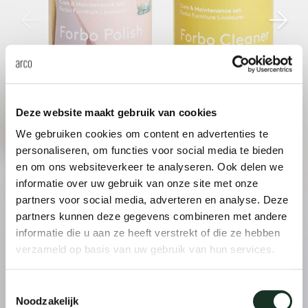
anken
rken bij
uitsch
vision
fauteu
gudmu
Du
Wer
milies
ontact
stataf
stapel
uli bu
Ni
ebshop
tafel 
raw e
Deze website maakt gebruik van cookies
Over Arco
Sto
We gebruiken cookies om content en advertenties te
rechth
jorre 
personaliseren, om functies voor social media te bieden
Collectie
en om ons websiteverkeer te analyseren. Ook delen we
ovale 
jonat
informatie over uw gebruik van onze site met onze
partners voor social media, adverteren en analyse. Deze
partners kunnen deze gegevens combineren met andere
ronde 
ivan k
informatie die u aan ze heeft verstrekt of die ze hebben
verzameld op basis van uw gebruik van hun services.
local
jonas
Toestemmingsselectie
Noodzakelijk
willem