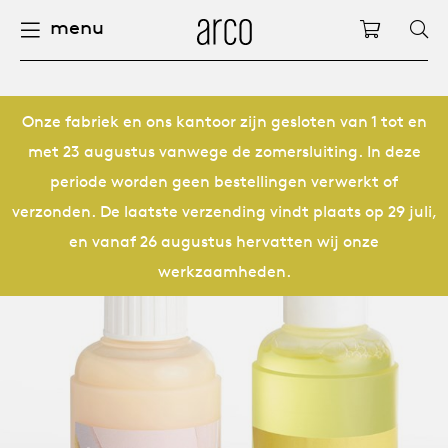
menu
Arco
Winkelw
fels
uurzaamheid
nederlands
alle ta
dew d
vision
alle s
alle k
alle b
kami c
onder
arco 
sabine
accou
pers
Onze fabriek en ons kantoor zijn gesloten van 1 tot en
met 23 augustus vanwege de zomersluiting. In deze
ieuwe producten
felen
international
eettaf
dew si
eetka
bijzet
houte
servic
for th
hofma
houtb
periode worden geen bestellingen verwerkt of
Op
Fam
Co
verzonden. De laatste verzending vindt plaats op 29 juli,
pbergen
nderhoud
vergad
enso (
confer
kleinm
eetta
access
hout c
bertja
meube
en vanaf 26 augustus hervatten wij onze
werkzaamheden.
oelen
ze geschiedenis
board
enso h
barsto
produ
boonz
machi
Kl
Ba
We
leinmeubelen
nze mensen
confer
enso 
loung
refurb
caroli
onze v
able management
nze ontwerpers
burea
re-vol
flexib
local
joost 
open s