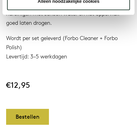
Alleen noodzakelijke cookies
schoonmaakmiddelen (pH-neutrale zeep). Altijd
nareinigen met schoon water en het oppervlak
Onz
goed laten drogen.
Wordt per set geleverd (Forbo Cleaner + Forbo
Polish)
Levertijd: 3–5 werkdagen
€12,95
Bestellen