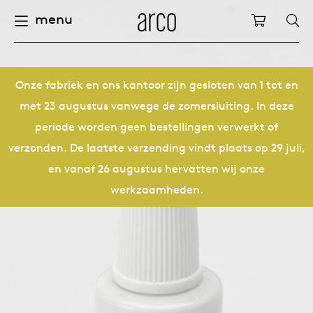
menu
Arco
Winkelw
fels
uurzaamheid
nederlands
alle ta
dew d
vision
alle s
alle k
alle b
kami c
onder
arco 
sabine
accou
pers
Onze fabriek en ons kantoor zijn gesloten van 1 tot en
met 23 augustus vanwege de zomersluiting. In deze
ieuwe producten
felen
deutsch
eettaf
dew si
eetka
bijzet
houte
servic
for th
hofma
houtb
periode worden geen bestellingen verwerkt of
Op
Fam
Co
verzonden. De laatste verzending vindt plaats op 29 juli,
pbergen
nderhoud
international
vergad
enso (
confer
kleinm
eetta
access
hout c
bertja
meube
en vanaf 26 augustus hervatten wij onze
werkzaamheden.
oelen
ze geschiedenis
europe
board
enso h
barsto
produ
boonz
machi
Kl
Ba
We
leinmeubelen
nze mensen
confer
enso 
loung
refurb
caroli
onze v
able management
nze ontwerpers
burea
re-vol
flexib
local
joost 
open s