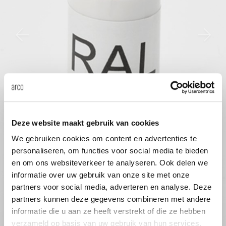
anken
rken bij
uitsch
vision
fauteu
gudmu
Du
Wer
milies
ontact
stataf
stapel
uli bu
Ni
ebshop
tafel 
raw e
Over Arco
Sto
rechth
jorre 
Collectie
Deze website maakt gebruik van cookies
ovale 
jonat
We gebruiken cookies om content en advertenties te
personaliseren, om functies voor social media te bieden
ronde 
ivan k
en om ons websiteverkeer te analyseren. Ook delen we
informatie over uw gebruik van onze site met onze
partners voor social media, adverteren en analyse. Deze
local
jonas
partners kunnen deze gegevens combineren met andere
informatie die u aan ze heeft verstrekt of die ze hebben
verzameld op basis van uw gebruik van hun services.
willem