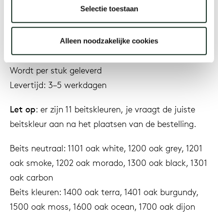
verkleuringen op houten oppervlakken met een
Selectie toestaan
beits(achtige) afwerking. Breng de beits dun aan,
werk in de richting van de houtnerf en probeer
Onz
Alleen noodzakelijke cookies
altijd eerst op een onopvallende plek.
Wordt per stuk geleverd
Levertijd: 3–5 werkdagen
Let op
: er zijn 11 beitskleuren, je vraagt de juiste
beitskleur aan na het plaatsen van de bestelling.
Beits neutraal: 1101 oak white, 1200 oak grey, 1201
oak smoke, 1202 oak morado, 1300 oak black, 1301
oak carbon
Beits kleuren: 1400 oak terra, 1401 oak burgundy,
1500 oak moss, 1600 oak ocean, 1700 oak dijon